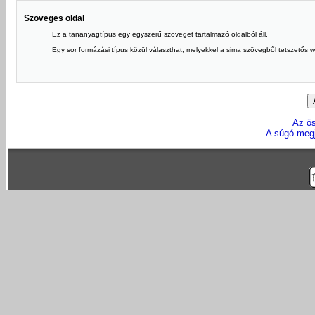
Szöveges oldal
Ez a tananyagtípus egy egyszerű szöveget tartalmazó oldalból áll.
Egy sor formázási típus közül választhat, melyekkel a sima szövegből tetszetős we
Az ö
A súgó megj