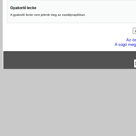
Gyakorló lecke
A gyakorló lecke nem jelenik meg az osztálynaplóban.
Az ö
A súgó megj