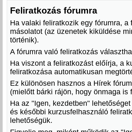
Feliratkozás fórumra
Ha valaki feliratkozik egy fórumra, 
másolatot (az üzenetek kiküldése mi
történik).
A fórumra való feliratkozás választha
Ha viszont a feliratkozást előírja, a
feliratkozása automatikusan megtörté
Ez különösen hasznos a Hírek fórum 
(mielőtt bárki rájön, hogy önmaga is 
Ha az "Igen, kezdetben" lehetőséget 
és későbbi kurzusfelhasználó feliratk
lehetőségük.
Figyelje meg, miként működik az "I