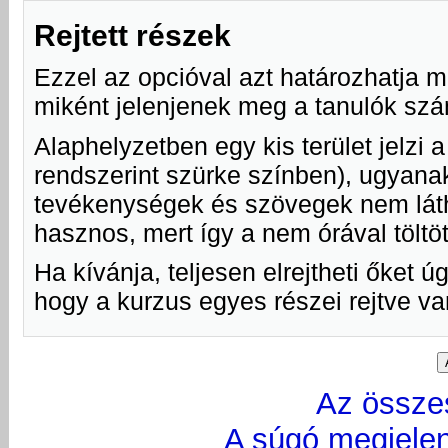
Rejtett részek
Ezzel az opcióval azt határozhatja m
miként jelenjenek meg a tanulók sz
Alaphelyzetben egy kis terület jelzi a
rendszerint szürke színben), ugyanakk
tevékenységek és szövegek nem láth
hasznos, mert így a nem órával töltö
Ha kívánja, teljesen elrejtheti őket 
hogy a kurzus egyes részei rejtve va
Az össze
A súgó megjelen